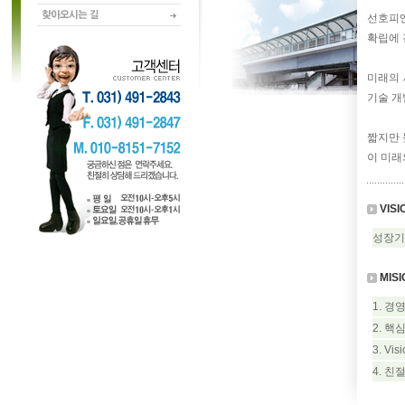
선호피
확립에 
미래의 
기술 개
짧지만 
이 미래
VISI
성장기
MISI
1. 
2. 핵
3. V
4. 