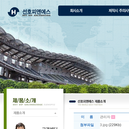
이 름
관리자
첨부파일
3.jpg
(229Kb)